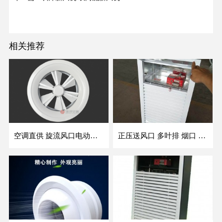
相关推荐
空调直供 旋流风口电动旋流风口支持定制高大空间冷暖设备 冷热空调机组 可调旋流风口 节能
正压送风口 多叶排 烟口 楼梯间前室加压排烟口 电动消防认证送 风口