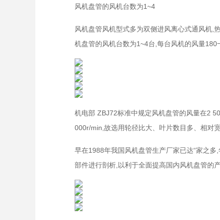
风机盘管的风机台数为1~4
风机盘管风机型式多为双侧进风离心式通风机,热交
机盘管的风机台数为1~4台,每台风机的风量180一6
机电部 ZBJ72标准中规定风机盘管的风量在2 
000r/min,故选用轮径比大、叶片数目多、相
早在1988年我国风机盘管生产厂家已达“家之
部件进行剖析,以利于全面提高国内风机盘管的