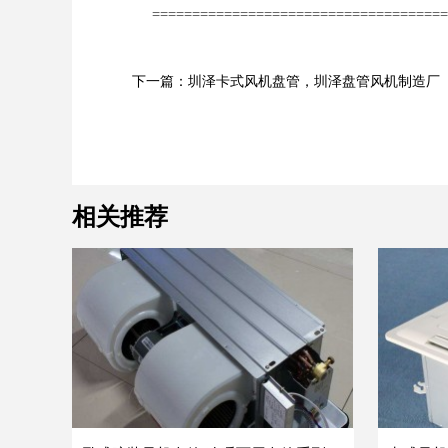
=====================================
下一篇：圳泽卡式风机盘管，圳泽盘管风机制造厂
相关推荐