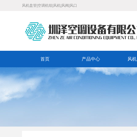
风机盘管|空调机组|风机|风阀|风口
首页
产品中心
风机