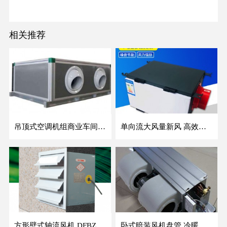
相关推荐
吊顶式空调机组商业车间防爆新风空调器射流冷暖机组
单向流大风量新风 高效除霾全热交换新风机空气净化
方形壁式轴流风机 DFBZ低噪防爆工业XBDZ静音220V/380V壁式边墙风机
卧式暗装风机盘管 冷暖两用盘管系列 明装风盘空调器