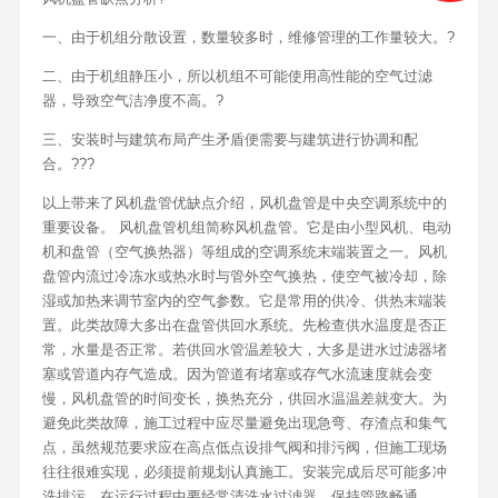
一、由于机组分散设置，数量较多时，维修管理的工作量较大。?
二、由于机组静压小，所以机组不可能使用高性能的空气过滤
器，导致空气洁净度不高。?
三、安装时与建筑布局产生矛盾便需要与建筑进行协调和配
合。???
以上带来了风机盘管优缺点介绍，风机盘管是中央空调系统中的
重要设备。 风机盘管机组简称风机盘管。它是由小型风机、电动
机和盘管（空气换热器）等组成的空调系统末端装置之一。风机
盘管内流过冷冻水或热水时与管外空气换热，使空气被冷却，除
湿或加热来调节室内的空气参数。它是常用的供冷、供热末端装
置。此类故障大多出在盘管供回水系统。先检查供水温度是否正
常，水量是否正常。若供回水管温差较大，大多是进水过滤器堵
塞或管道内存气造成。因为管道有堵塞或存气水流速度就会变
慢，风机盘管的时间变长，换热充分，供回水温温差就变大。为
避免此类故障，施工过程中应尽量避免出现急弯、存渣点和集气
点，虽然规范要求应在高点低点设排气阀和排污阀，但施工现场
往往很难实现，必须提前规划认真施工。安装完成后尽可能多冲
洗排污。在运行过程中要经常清洗水过滤器，保持管路畅通。