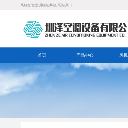
风机盘管|空调机组|风机|风阀|风口
首页
产品中心
风机