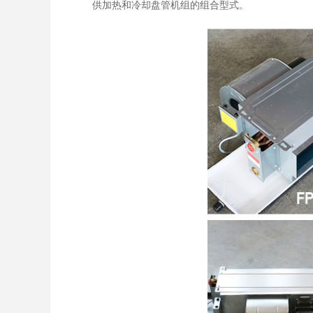
供加热和冷却盘管机组的组合型式。