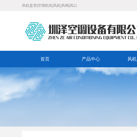
风机盘管|空调机组|风机|风阀|风口
首页
产品中心
风机