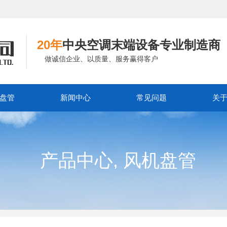
20年
中央空调末端设备专业制造商
做诚信企业、以质量、服务赢得客户
盘管
新闻中心
常见问题
关
,
产品中心
风机盘管