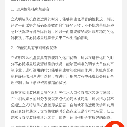
1、运用性能强愈加静音
立式明装风机盘管运用的时分，能够到达低噪音的性状况，所以
经过平衡试验之后确保高效而且宁静的运转，不必忧虑呈现各种
意外状况或许是故障问题，所以一向都能够呈现出非常稳定的运
转状况，不必忧虑呈现噪音关于工作生活的影响。
2、低能耗具有节能环保优势
立式明装风机盘管具有低能耗的运用优势，所以在进行运用的时
分不必忧虑呈现资源糟蹋的状况，能够更精准的调节大单位功率
制冷量，进行运用的时分能够到达智能变频的作用，机组内配有
多种静压供用户进行选择，在进行运用的过程中耗费就会得到合
理控制，防止形成资源糟蹋的状况。
首先立式明装风机盘管的机组等供水入口位置需求装设过滤器，
在冲刷冷媒水的时分系统就不必忧虑污水被污染，所以污水就不
必通过立式暗装风机盘管形成损害，自然就不能运用优势和功用
得到更好的展示，盘管接收的时分高点应该是个排气装置，低点
需求设置安装好排泄水装置，这关于运用作用会有很好的保障。