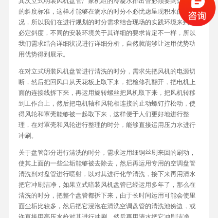
其次立式明装风机盘管厂家机组的冷凝水排出管必须要到达必定
的斜度标准，这样才能够在滴水的时分不必忧虑呈现积水的状
况，所以我们在进行规划的时分需求结合现场的实践环境来到达
必定斜度，不同的安装环境关于其详细的要求肯定不一样，所以
我们需求结合详细状况进行详细分析，自然就能够让运用优势功
用优势得到展示。
在对立式明装风机盘管进行清洗的时分，需求先把风机的电源切
断，然后把回风口从天花板上取下来，把检修孔翻开，把电机上
面的连接线拆下来，再运用旋转螺丝把风机取下来，把风机转移
到工作台上，然后把电机轴和风轮相连接的止动螺钉拧松动，使
得风轮和罩壳能够被一起取下来，这样便于人们更好地进行整
理，在对罩壳和风轮进行整理的时分，能够直接运用压力水进行
冲刷。
关于盘管部分进行清洗的时分，需求运用细铜丝刷来回的刷动，
使其上面的一些尘垢能够被去除去，然后再运用专用的空调盘管
清洗剂对盘管进行喷射，以对其进行化学清洗，接下来再用清水
把它冲刷洁净，如果立式暗装风机盘管已经运用多年了，那么在
清洗的时分，把整个盘管都拆下来，由于长时间运用可能会使里
面尘垢比较多，然后把它浸泡在清洗空调盘管的清洗池傍边，或
许直接用高压水枪对其进行冲刷，然后再用清水把它冲刷洁净。