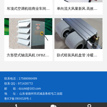
吊顶式空调机组商业车间防爆新风空调器射流冷暖机组
单向流大风量新风 高效除霾全热交换新风机空气净化
方形壁式轴流风机 DFBZ低噪防爆工业XBDZ静音220V/380V壁式边墙风机
卧式暗装风机盘管 冷暖两用盘管系列 明装风盘空调器
联系电话：17588066499
联系 QQ：971426772
邮 箱：dzzzkt@163.com
地 址： 山东省德州市武城县鲁权屯工业园
鲁ICP备19016528号-1