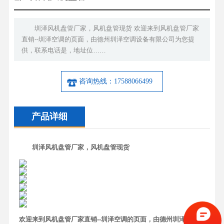
圳泽风机盘管厂家，风机盘管现货 欢迎来到风机盘管厂家
直销--圳泽空调的页面，由德州圳泽空调设备有限公司为您提
供，联系电话是，地址位……
咨询热线：17588066499
产品详细
圳泽风机盘管厂家，风机盘管现货
欢迎来到风机盘管厂家直销--圳泽空调的页面，由德州圳泽空调设