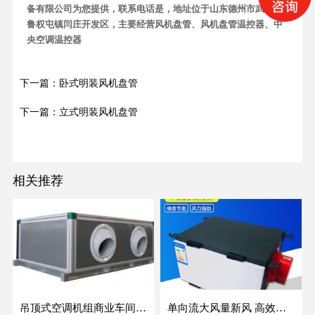
备有限公司为您提供，联系电话是，地址位于山东德州市武城县
鲁权屯镇闫庄开发区，主要经营风机盘管、风机盘管温控器、中
央空调温控器
下一篇：卧式明装风机盘管
下一篇：立式明装风机盘管
相关推荐
吊顶式空调机组商业车间防爆新风空调器射流冷暖机组
单向流大风量新风 高效除霾全热交换新风机空气净化