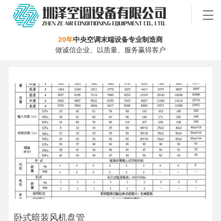
20年
中央空调末端设备专业制造商
做诚信企业、以质量、服务赢得客户
卧式暗装风机盘管