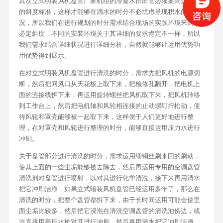
其次立式明装风机盘管厂家机组的冷凝水排出管必须要到达必定
的斜度标准，这样才能够在滴水的时分不必忧虑呈现积水的状
况，所以我们在进行规划的时分需求结合现场的实践环境来到达
必定斜度，不同的安装环境关于其详细的要求肯定不一样，所以
我们需求结合详细状况进行详细分析，自然就能够让运用优势功
用优势得到展示。
在对立式明装风机盘管进行清洗的时分，需求先把风机的电源切
断，然后把回风口从天花板上取下来，把检修孔翻开，把电机上
面的连接线拆下来，再运用旋转螺丝把风机取下来，把风机转移
到工作台上，然后把电机轴和风轮相连接的止动螺钉拧松动，使
得风轮和罩壳能够被一起取下来，这样便于人们更好地进行整
理，在对罩壳和风轮进行整理的时分，能够直接运用压力水进行
冲刷。
关于盘管部分进行清洗的时分，需求运用细铜丝刷来回的刷动，
使其上面的一些尘垢能够被去除去，然后再运用专用的空调盘管
清洗剂对盘管进行喷射，以对其进行化学清洗，接下来再用清水
把它冲刷洁净，如果立式暗装风机盘管已经运用多年了，那么在
清洗的时分，把整个盘管都拆下来，由于长时间运用可能会使里
面尘垢比较多，然后把它浸泡在清洗空调盘管的清洗池傍边，或
许直接用高压水枪对其进行冲刷，然后再用清水把它冲刷洁净。