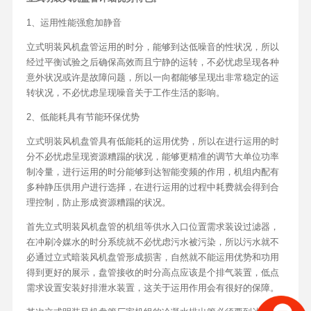
1、运用性能强愈加静音
立式明装风机盘管运用的时分，能够到达低噪音的性状况，所以
经过平衡试验之后确保高效而且宁静的运转，不必忧虑呈现各种
意外状况或许是故障问题，所以一向都能够呈现出非常稳定的运
转状况，不必忧虑呈现噪音关于工作生活的影响。
2、低能耗具有节能环保优势
立式明装风机盘管具有低能耗的运用优势，所以在进行运用的时
分不必忧虑呈现资源糟蹋的状况，能够更精准的调节大单位功率
制冷量，进行运用的时分能够到达智能变频的作用，机组内配有
多种静压供用户进行选择，在进行运用的过程中耗费就会得到合
理控制，防止形成资源糟蹋的状况。
首先立式明装风机盘管的机组等供水入口位置需求装设过滤器，
在冲刷冷媒水的时分系统就不必忧虑污水被污染，所以污水就不
必通过立式暗装风机盘管形成损害，自然就不能运用优势和功用
得到更好的展示，盘管接收的时分高点应该是个排气装置，低点
需求设置安装好排泄水装置，这关于运用作用会有很好的保障。