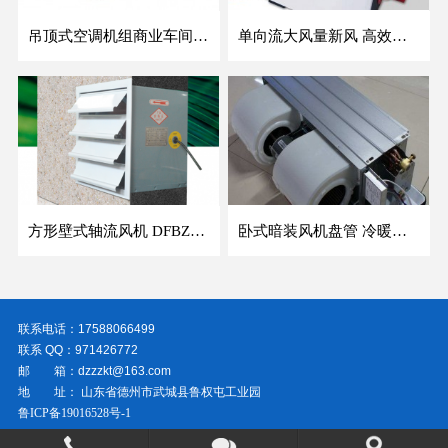
吊顶式空调机组商业车间防爆新风空调器射流冷暖机组
单向流大风量新风 高效除霾全热交换新风机空气净化
方形壁式轴流风机 DFBZ低噪防爆工业XBDZ静音220V/380V壁式边墙风机
卧式暗装风机盘管 冷暖两用盘管系列 明装风盘空调器
联系电话：17588066499
联系 QQ：971426772
邮 箱：dzzzkt@163.com
地 址： 山东省德州市武城县鲁权屯工业园
鲁ICP备19016528号-1