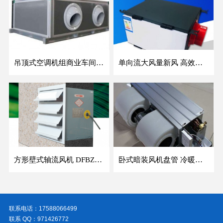
吊顶式空调机组商业车间防爆新风空调器射流冷暖机组
单向流大风量新风 高效除霾全热交换新风机空气净化
方形壁式轴流风机 DFBZ低噪防爆工业XBDZ静音220V/380V壁式边墙风机
卧式暗装风机盘管 冷暖两用盘管系列 明装风盘空调器
联系电话：17588066499
联系 QQ：971426772