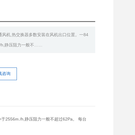
风机,热交换器多数安装在风机出口位置。一84
/h,静压阻力一般不……
线咨询
6m./h,静压阻力一般不超过62Pa。 每台