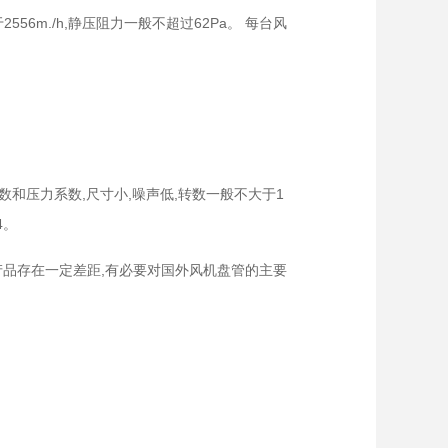
m./h,静压阻力一般不超过62Pa。 每台风
系数和压力系数,尺寸小,噪声低,转数一般不大于1
4。
产品存在一定差距,有必要对国外风机盘管的主要