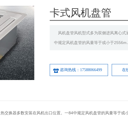
卡式风机盘管
风机盘管风机型式多为双侧进风离心式通
中规定风机盘管的风量等于或小于2556m.
咨询热线：17588066499
在
换器多数安装在风机出口位置。一84中规定风机盘管的风量等于或小于255