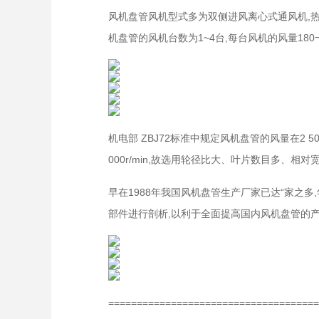
风机盘管风机型式多为双侧进风离心式通风机,热交
机盘管的风机台数为1~4台,每台风机的风量180一6
机电部 ZBJ72标准中规定风机盘管的风量在2 
000r/min,故选用轮径比大、叶片数目多、相
早在1988年我国风机盘管生产厂家已达“家之
部件进行剖析,以利于全面提高国内风机盘管的
=====================================