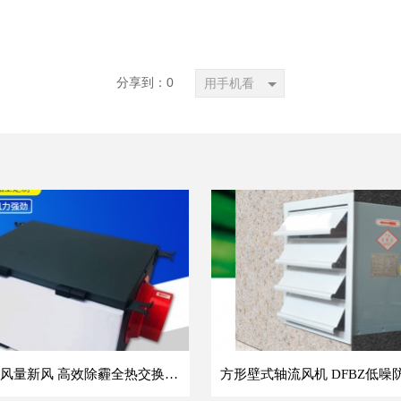
分享到：
0
用手机看
单向流大风量新风 高效除霾全热交换新风机空气净化