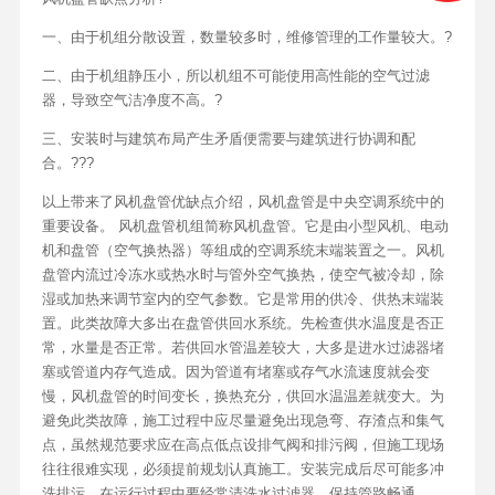
一、由于机组分散设置，数量较多时，维修管理的工作量较大。?
二、由于机组静压小，所以机组不可能使用高性能的空气过滤
器，导致空气洁净度不高。?
三、安装时与建筑布局产生矛盾便需要与建筑进行协调和配
合。???
以上带来了风机盘管优缺点介绍，风机盘管是中央空调系统中的
重要设备。 风机盘管机组简称风机盘管。它是由小型风机、电动
机和盘管（空气换热器）等组成的空调系统末端装置之一。风机
盘管内流过冷冻水或热水时与管外空气换热，使空气被冷却，除
湿或加热来调节室内的空气参数。它是常用的供冷、供热末端装
置。此类故障大多出在盘管供回水系统。先检查供水温度是否正
常，水量是否正常。若供回水管温差较大，大多是进水过滤器堵
塞或管道内存气造成。因为管道有堵塞或存气水流速度就会变
慢，风机盘管的时间变长，换热充分，供回水温温差就变大。为
避免此类故障，施工过程中应尽量避免出现急弯、存渣点和集气
点，虽然规范要求应在高点低点设排气阀和排污阀，但施工现场
往往很难实现，必须提前规划认真施工。安装完成后尽可能多冲
洗排污。在运行过程中要经常清洗水过滤器，保持管路畅通。