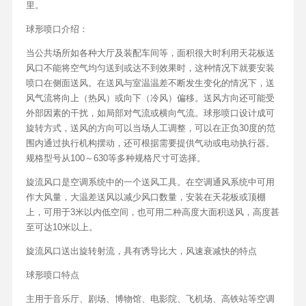
里。
球形喷口介绍：
当公共场所如各种大厅及装配车间等，面积很大时利用天花板送
风口不能将空气均匀送到或达不到效果时，这种情况下就要安装
喷口在侧面送风。在送风与室温温差不断发生变化的情况下，送
风气流将向上（热风）或向下（冷风）偏移。送风方向还可能受
外部因素的干扰，如局部对气流或横向气流。球形喷口设计成可
旋转方式，送风的方向可以当场人工调整，可以在正负30度的范
围内通过执行机构摆动，还可根据需要提供气动或电动执行器。
规格型号从100～630等多种规格尺寸可选择。
旋流风口是空调系统中的一个送风工具。在空调通风系统中可用
作大风量，大温差送风以减少风口数量，安装在天花板或顶棚
上，可用于3米以内低空间，也可用二种高度大面积送风，高度甚
至可达10米以上。
旋流风口送出旋转射流，具有诱导比大，风速衰减快的特点
球形喷口特点
主用于音乐厅、剧场、博物馆、电影院、飞机场、高铁站等空调