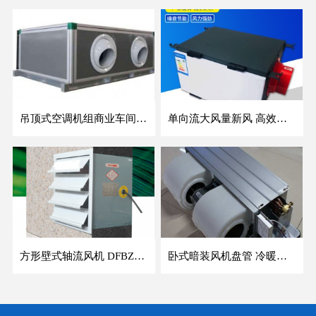
吊顶式空调机组商业车间防爆新风空调器射流冷暖机组
单向流大风量新风 高效除霾全热交换新风机空气净化
方形壁式轴流风机 DFBZ低噪防爆工业XBDZ静音220V/380V壁式边墙风机
卧式暗装风机盘管 冷暖两用盘管系列 明装风盘空调器