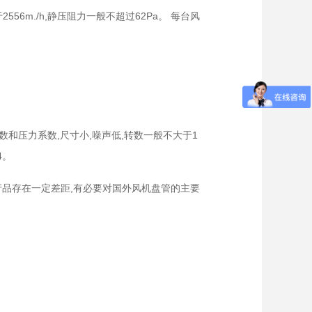
m./h,静压阻力一般不超过62Pa。 每台风
系数和压力系数,尺寸小,噪声低,转数一般不大于1
4。
产品存在一定差距,有必要对国外风机盘管的主要