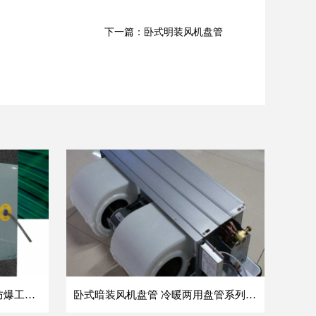
下一篇：卧式明装风机盘管
方形壁式轴流风机 DFBZ低噪防爆工业XBDZ静音220V/380V壁式边墙风机
卧式暗装风机盘管 冷暖两用盘管系列 明装风盘空调器