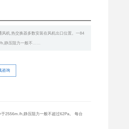
风机,热交换器多数安装在风机出口位置。一84
/h,静压阻力一般不……
线咨询
6m./h,静压阻力一般不超过62Pa。 每台