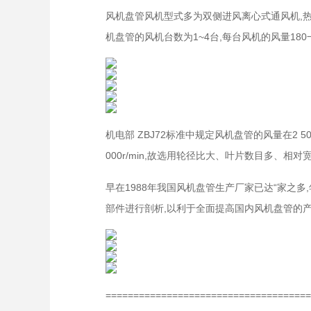
风机盘管风机型式多为双侧进风离心式通风机,热交
机盘管的风机台数为1~4台,每台风机的风量180一6
机电部 ZBJ72标准中规定风机盘管的风量在2 
000r/min,故选用轮径比大、叶片数目多、相
早在1988年我国风机盘管生产厂家已达“家之
部件进行剖析,以利于全面提高国内风机盘管的
=====================================