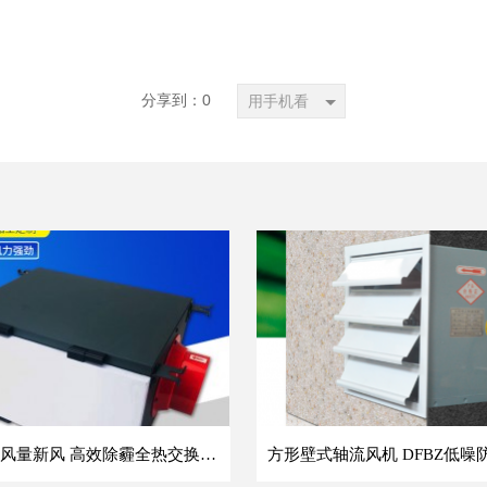
分享到：
0
用手机看
单向流大风量新风 高效除霾全热交换新风机空气净化