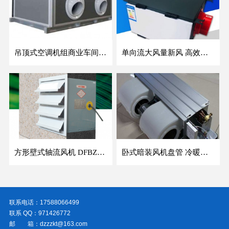
吊顶式空调机组商业车间防爆新风空调器射流冷暖机组
单向流大风量新风 高效除霾全热交换新风机空气净化
方形壁式轴流风机 DFBZ低噪防爆工业XBDZ静音220V/380V壁式边墙风机
卧式暗装风机盘管 冷暖两用盘管系列 明装风盘空调器
联系电话：17588066499
联系 QQ：971426772
邮 箱：dzzzkt@163.com