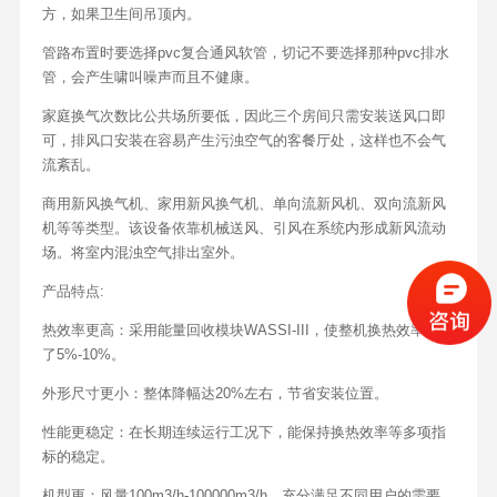
方，如果卫生间吊顶内。
管路布置时要选择pvc复合通风软管，切记不要选择那种pvc排水
管，会产生啸叫噪声而且不健康。
家庭换气次数比公共场所要低，因此三个房间只需安装送风口即
可，排风口安装在容易产生污浊空气的客餐厅处，这样也不会气
流紊乱。
商用新风换气机、家用新风换气机、单向流新风机、双向流新风
机等等类型。该设备依靠机械送风、引风在系统内形成新风流动
场。将室内混浊空气排出室外。
产品特点:
热效率更高：采用能量回收模块WASSI-III，使整机换热效率提高
了5%-10%。
外形尺寸更小：整体降幅达20%左右，节省安装位置。
性能更稳定：在长期连续运行工况下，能保持换热效率等多项指
标的稳定。
机型更：风量100m3/h-100000m3/h，充分满足不同用户的需要。