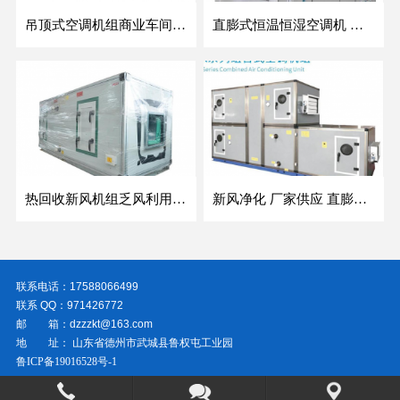
吊顶式空调机组商业车间防爆新风空调器射流冷暖机组
直膨式恒温恒湿空调机 厂家生产全新风组合式空调机组 变频商用家用天花机 厂家直供
热回收新风机组乏风利用换热 矿井组合式防爆净化空调机组
新风净化 厂家供应 直膨式空调机组 按需定制 组合式空气处理机
联系电话：17588066499
联系 QQ：971426772
邮 箱：dzzzkt@163.com
地 址： 山东省德州市武城县鲁权屯工业园
鲁ICP备19016528号-1