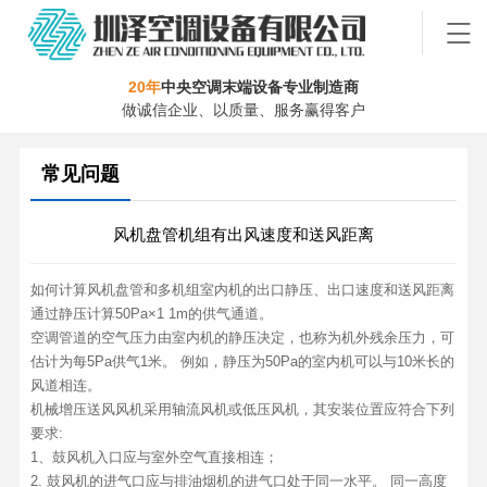
20年
中央空调末端设备专业制造商
做诚信企业、以质量、服务赢得客户
常见问题
风机盘管机组有出风速度和送风距离
如何计算风机盘管和多机组室内机的出口静压、出口速度和送风距离
通过静压计算50Pa×1 1m的供气通道。
空调管道的空气压力由室内机的静压决定，也称为机外残余压力，可
估计为每5Pa供气1米。 例如，静压为50Pa的室内机可以与10米长的
风道相连。
机械增压送风风机采用轴流风机或低压风机，其安装位置应符合下列
要求:
1、鼓风机入口应与室外空气直接相连；
2. 鼓风机的进气口应与排油烟机的进气口处于同一水平。 同一高度