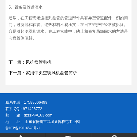
5、设备及管道滴水
通常，在工程现场连接到盘管的管道部件具有异型管道配件，例如阀
门，过滤器和软管。绝热材料不易压实，在日常维护中经常被拆除。
容易引起冷凝和漏水。在工程实践中，防止和修复局部回水的方法是
向盘管侧倾斜。
下一篇：风机盘管电机
下一篇：家用中央空调风机盘管简析
联系电话：17588066499
联系 QQ：971426772
邮 箱：dzzzkt@163.com
地 址： 山东省德州市武城县鲁权屯工业园
鲁ICP备19016528号-1