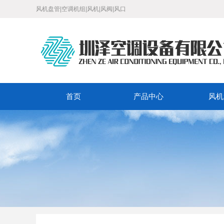
风机盘管|空调机组|风机|风阀|风口
首页
产品中心
风机