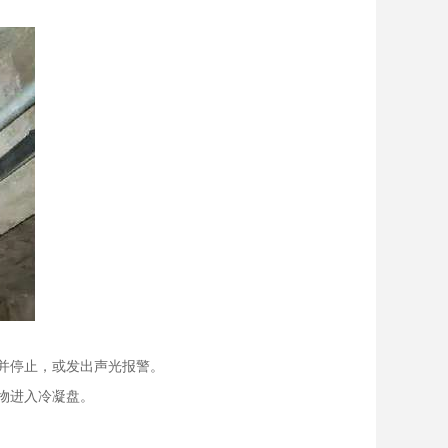
并停止，或发出声光报警。
物进入冷凝盘。