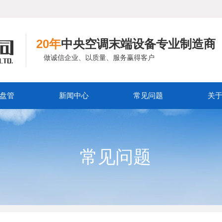
20年
中央空调末端设备专业制造商
做诚信企业、以质量、服务赢得客户
盘管
新闻中心
常见问题
关
常见问题