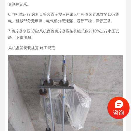
更谈判记录。
6.电机试运行:风机盘管装置应按三速试运行检查装置总数的10%通
电。机械部分无摩擦，电气部分无泄漏，运行平稳，噪音正常。
7.表冷器水压试验:风机盘管表冷器应按机组总数的10%进行水压试
验，不得泄漏。
风机盘管安装规范.施工规范