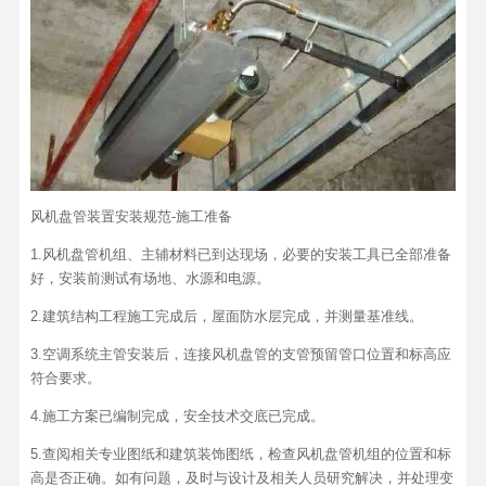
风机盘管装置安装规范-施工准备
1.风机盘管机组、主辅材料已到达现场，必要的安装工具已全部准备
好，安装前测试有场地、水源和电源。
2.建筑结构工程施工完成后，屋面防水层完成，并测量基准线。
3.空调系统主管安装后，连接风机盘管的支管预留管口位置和标高应
符合要求。
4.施工方案已编制完成，安全技术交底已完成。
5.查阅相关专业图纸和建筑装饰图纸，检查风机盘管机组的位置和标
高是否正确。如有问题，及时与设计及相关人员研究解决，并处理变