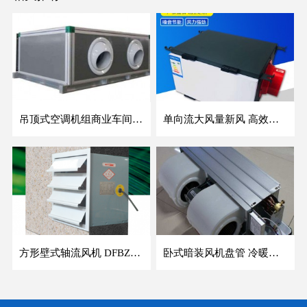
吊顶式空调机组商业车间防爆新风空调器射流冷暖机组
单向流大风量新风 高效除霾全热交换新风机空气净化
方形壁式轴流风机 DFBZ低噪防爆工业XBDZ静音220V/380V壁式边墙风机
卧式暗装风机盘管 冷暖两用盘管系列 明装风盘空调器