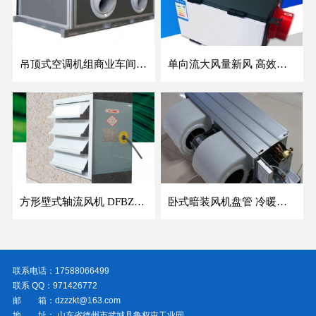
吊顶式空调机组商业车间防爆新风空调器射流冷暖机组
单向流大风量新风 高效除霾全热交换新风机空气净化
方形壁式轴流风机 DFBZ低噪防爆工业XBDZ静音220V/380V壁式边墙风机
卧式暗装风机盘管 冷暖两用盘管系列 明装风盘空调器
联系电话：17588066499
联系 QQ：971426772
邮 箱：dzzzkt@163.com
地 址： 山东省德州市武城县鲁权屯工业园