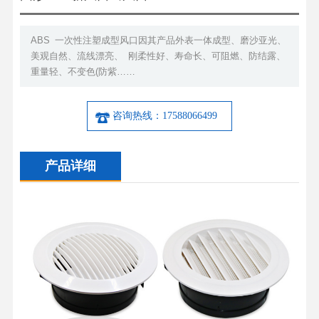
ABS 一次性注塑成型风口因其产品外表一体成型、磨沙亚光、
美观自然、流线漂亮、 刚柔性好、寿命长、可阻燃、防结露、
重量轻、不变色(防紫……
咨询热线：17588066499
产品详细