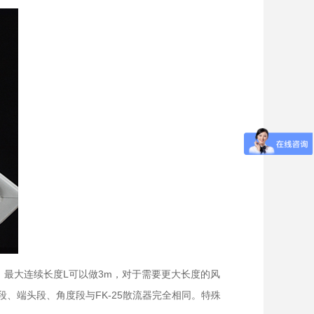
最大连续长度L可以做3m，对于需要更大长度的风
、端头段、角度段与FK-25散流器完全相同。特殊