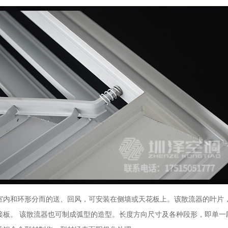
室内和环形分而的送、回风，可安装在侧墙或天花板上。该散流器的叶片，
板。 该散流器也可制成弧型的造型。长度方向尺寸及各种段形，即单一段