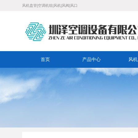
风机盘管|空调机组|风机|风阀|风口
首页
产品中心
风机