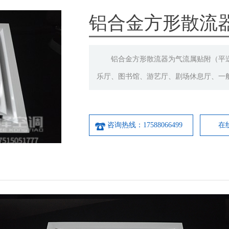
铝合金方形散流
铝合金方形散流器为气流属贴附（平送
乐厅、图书馆、游艺厅、剧场休息厅、一
咨询热线：17588066499
在