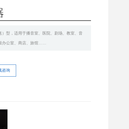
器
）型，适用于播音室、医院、剧场、教室、音
般办公室、商店、旅馆……
线咨询