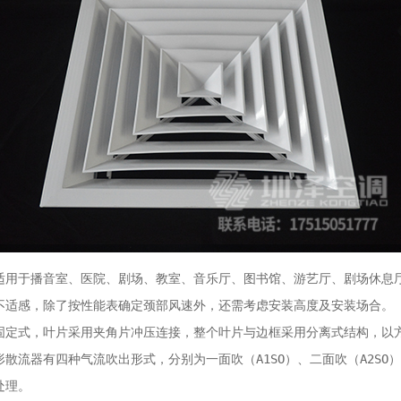
适用于播音室、医院、剧场、教室、音乐厅、图书馆、游艺厅、剧场休息
不适感，除了按性能表确定颈部风速外，还需考虑安装高度及安装场合。

固定式，叶片采用夹角片冲压连接，整个叶片与边框采用分离式结构，以
流器有四种气流吹出形式，分别为一面吹（A1SO）、二面吹（A2SO）、
处理。