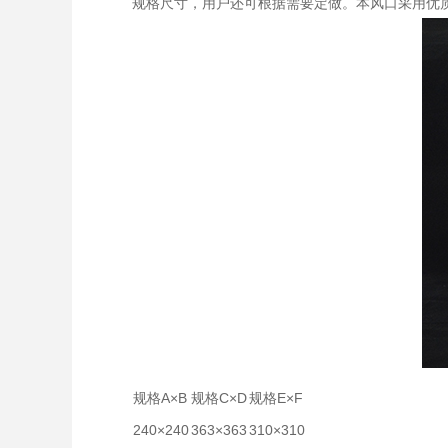
规格尺寸，用户还可根据需要定做。本风口采用优
规格A×B
规格C×D
规格E×F
240×240
363×363
310×310