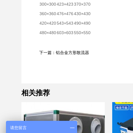
300×300
423×423
370×370
360×360
476×476
430×430
420×420
543×543
490×490
480×480
603×603
550×550
下一篇：铝合金方形散流器
相关推荐
请您留言