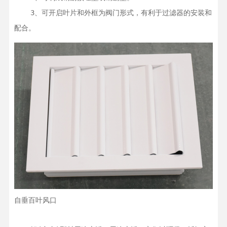
    3、可开启叶片和外框为阀门形式，有利于过滤器的安装和
配合。
自垂百叶风口