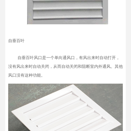
自垂百叶
    自垂百叶风口是一个单向通风口，有风出来时自动打开，
没有风出来时自动关闭，从而自动关闭和阻断室内外通风。其他
风口没有这种功能。