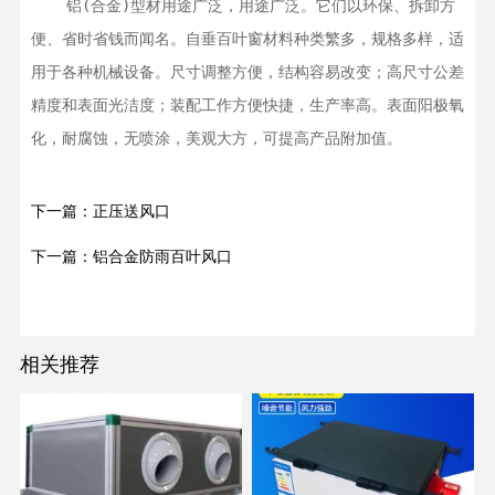
    铝(合金)型材用途广泛，用途广泛。它们以环保、拆卸方
便、省时省钱而闻名。自垂百叶窗材料种类繁多，规格多样，适
用于各种机械设备。尺寸调整方便，结构容易改变；高尺寸公差
精度和表面光洁度；装配工作方便快捷，生产率高。表面阳极氧
化，耐腐蚀，无喷涂，美观大方，可提高产品附加值。
下一篇：正压送风口
下一篇：铝合金防雨百叶风口
相关推荐