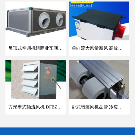
吊顶式空调机组商业车间防爆新风空调器射流冷暖机组
单向流大风量新风 高效除霾全热交换新风机空气净化
方形壁式轴流风机 DFBZ低噪防爆工业XBDZ静音220V/380V壁式边墙风机
卧式暗装风机盘管 冷暖两用盘管系列 明装风盘空调器