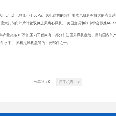
500m3/h以下,静压小于50Pa。风机结构的分析 要求风机具有较大的流量
对宽度大的前向叶片叶轮双侧进风离心风机。 美国空调和制冷学会标准ARI4
多,年产量突破10万台,国内工程尚有一部分引进国外风机盘管。目前国内外
产品水平。 风机是风机盘管的主要部件之一。
分享到：
0
用手机看