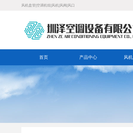
风机盘管|空调机组|风机|风阀|风口
首页
产品中心
风机