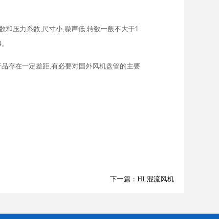
系数和压力系数,尺寸小,噪声低,转数一般不大于1
4。
产品存在一定差距,有必要对国外风机盘管的主要
下一篇：HL混流风机