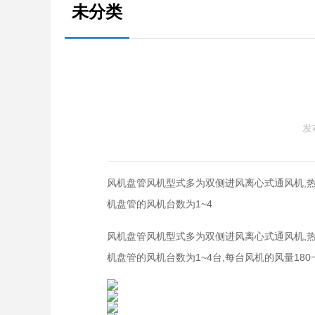
未分类
发
风机盘管风机型式多为双侧进风离心式通风机,热交
机盘管的风机台数为1~4
风机盘管风机型式多为双侧进风离心式通风机,热交
机盘管的风机台数为1~4台,每台风机的风量180一6