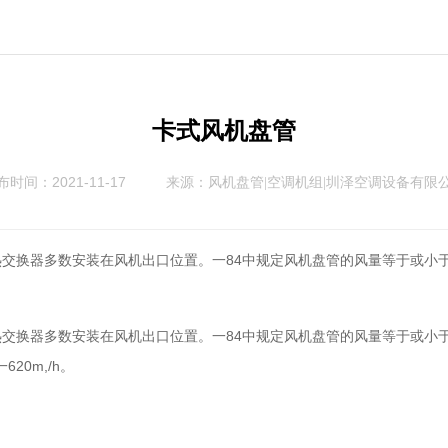
卡式风机盘管
布时间：2021-11-17
来源：
风机盘管|空调机组|圳泽空调设备有限
换器多数安装在风机出口位置。一84中规定风机盘管的风量等于或小于2556
换器多数安装在风机出口位置。一84中规定风机盘管的风量等于或小于2556
20m,/h。