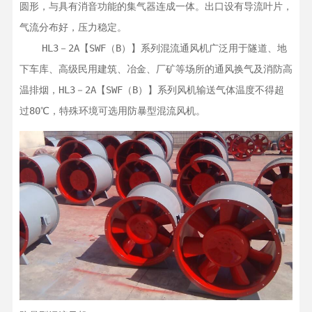
圆形，与具有消音功能的集气器连成一体。出口设有导流叶片，
气流分布好，压力稳定。

    HL3－2A【SWF（B）】系列混流通风机广泛用于隧道、地
下车库、高级民用建筑、冶金、厂矿等场所的通风换气及消防高
温排烟，HL3－2A【SWF（B）】系列风机输送气体温度不得超
过80℃，特殊环境可选用防暴型混流风机。