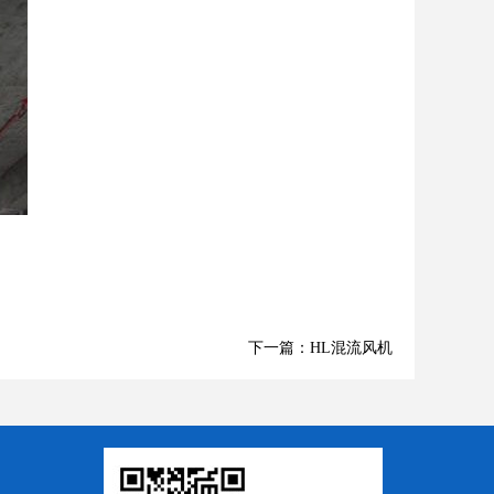
下一篇：HL混流风机