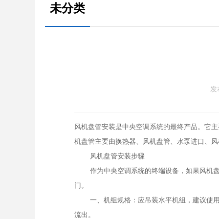
未分类
发
风机盘管安装是中央空调系统的最终产品。它主
机盘管主要由换热器、风机盘管、水泵进口、风
    风机盘管安装步骤

    作为中央空调系统的终端设备，如果风机盘管安装不当，会出现噪音大、效果差、风机盘管下滴水等各种问题。因此，必须邀请专业安装公司来提升所有环节的阀
门。

    一、机组规格：应吊装水平机组，建议使用直径为6-8毫米的全螺纹螺钉，带平垫圈、弹簧垫圈和螺母固定。提升装置时，确保水盘与支架成5度以上，以便冷凝水
流出。