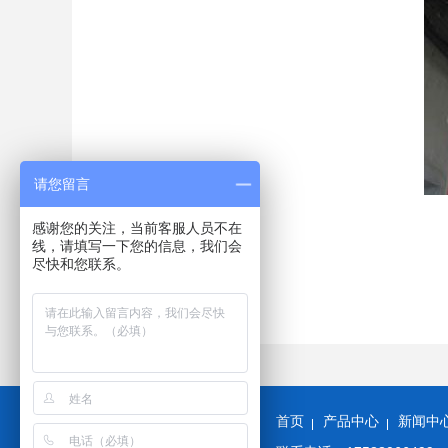
请您留言
感谢您的关注，当前客服人员不在
线，请填写一下您的信息，我们会
尽快和您联系。
下一篇：卡式风机盘管
首页
产品中心
新闻中