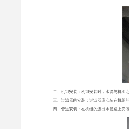
    二、机组安装：机组安装时，水管与机组之间的连接推荐使用柔性连接管和生料带密封。室内连接时，不要用力过大，以免用力过大造成管道扭曲开裂和漏水。

    三、过滤器的安装：过滤器应安装在机组的进水管和冷冻水管上，以防止水中的杂质堵塞盘管；机组进水应软化，以保证盘管的换热效率。

    四、管道安装：在机组的进出水管路