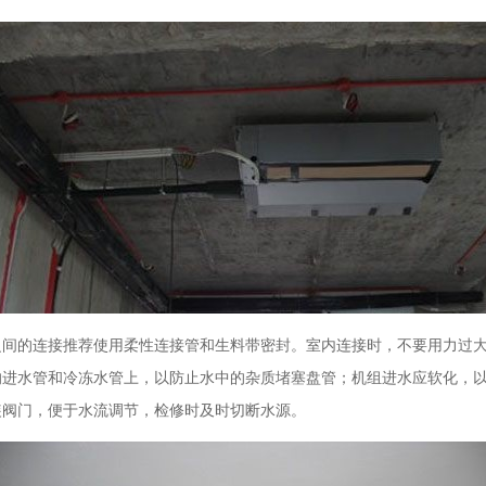
上安装阀门，便于水流调节，检修时及时切断水源。