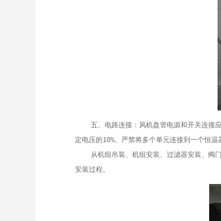
    五、电路连接：风机盘管电源和开关连接应严格按照施工进行。电路连接前，检查电源的电压、频率和相数是否符合机组要求。请注意，电源的电压偏差不能超过额
定电压的10%。严禁将多个单元连接到一个恒温
    从机组吊装、机组安装、过滤器安装、阀门安装和电路连接等方面详细介绍了风机盘管机组的安装步骤。结合风机盘管装置安装示意图的显示，可以直观地了解整个
安装过程。