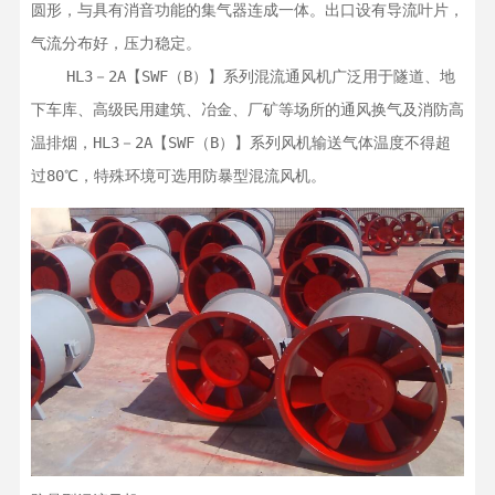
圆形，与具有消音功能的集气器连成一体。出口设有导流叶片，
气流分布好，压力稳定。

    HL3－2A【SWF（B）】系列混流通风机广泛用于隧道、地
下车库、高级民用建筑、冶金、厂矿等场所的通风换气及消防高
温排烟，HL3－2A【SWF（B）】系列风机输送气体温度不得超
过80℃，特殊环境可选用防暴型混流风机。