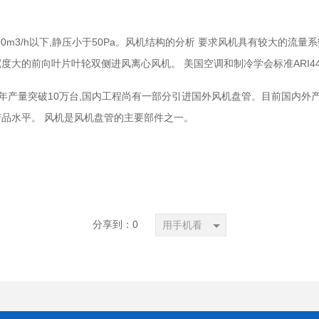
500m3/h以下,静压小于50Pa。风机结构的分析 要求风机具有较大的流量
对宽度大的前向叶片叶轮双侧进风离心风机。 美国空调和制冷学会标准ARI4
多,年产量突破10万台,国内工程尚有一部分引进国外风机盘管。目前国内外
产品水平。 风机是风机盘管的主要部件之一。
分享到：
0
用手机看