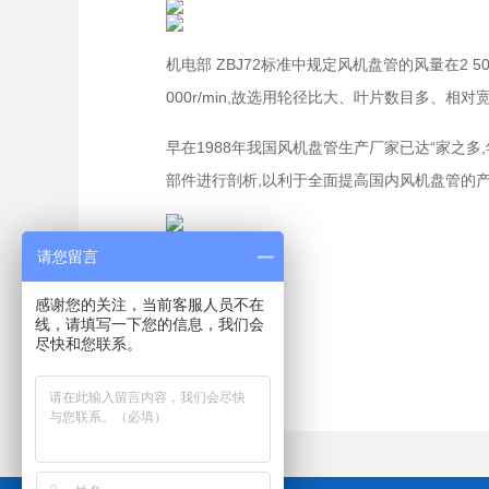
机电部 ZBJ72标准中规定风机盘管的风量在2 
000r/min,故选用轮径比大、叶片数目多、相
早在1988年我国风机盘管生产厂家已达“家之
部件进行剖析,以利于全面提高国内风机盘管的
请您留言
感谢您的关注，当前客服人员不在
线，请填写一下您的信息，我们会
尽快和您联系。
下一篇：HL混流风机