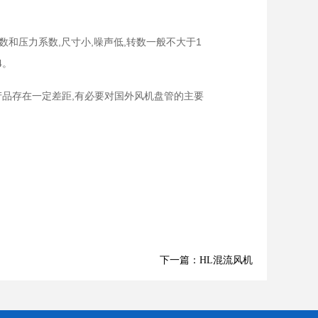
系数和压力系数,尺寸小,噪声低,转数一般不大于1
4。
产品存在一定差距,有必要对国外风机盘管的主要
下一篇：HL混流风机