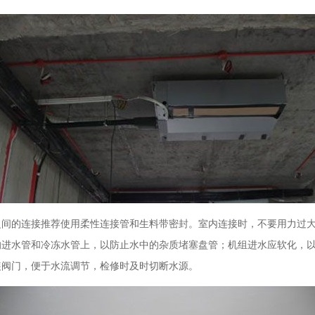
上安装阀门，便于水流调节，检修时及时切断水源。