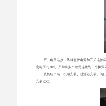
    五、电路连接：风机盘管电源和开关连接应严格按照施工进行。电路连接前，检查电源的电压、频率和相数是否符合机组要求。请注意，电源的电压偏差不能超过额
定电压的10%。严禁将多个单元连接到一个恒温
    从机组吊装、机组安装、过滤器安装、阀门安装和电路连接等方面详细介绍了风机盘管机组的安装步骤。结合风机盘管装置安装示意图的显示，可以直观地了解整个
安装过程。