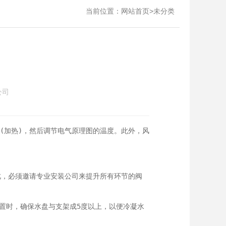
当前位置：
>
网站首页
未分类
公司
(加热)，然后调节电气原理图的温度。此外，风