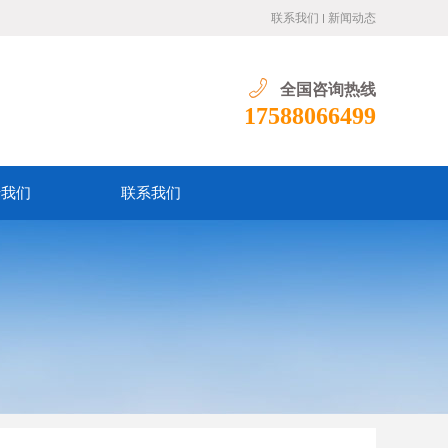
联系我们
新闻动态
全国咨询热线
17588066499
于我们
联系我们