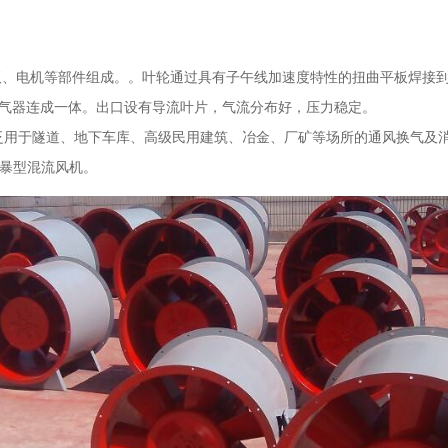
气器连成一体。出口设有导流叶片，气流分布好，压力稳定。

防暴型混流风机。