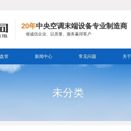
20年
中央空调末端设备专业制造商
做诚信企业、以质量、服务赢得客户
盘管
新闻中心
常见问题
关
未分类