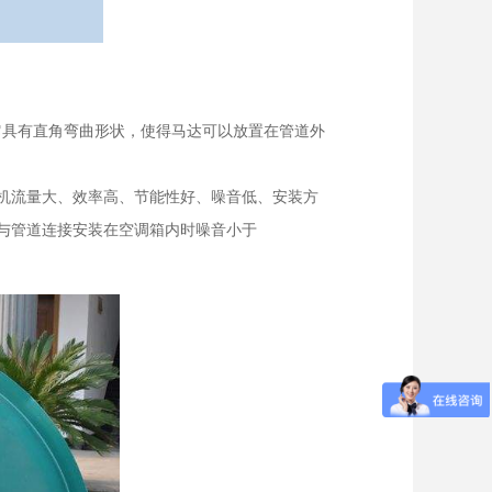
机与管道连接安装在空调箱内时噪音小于