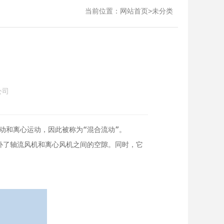
当前位置：
>
网站首页
未分类
公司
和离心运动，因此被称为“混合流动”。
