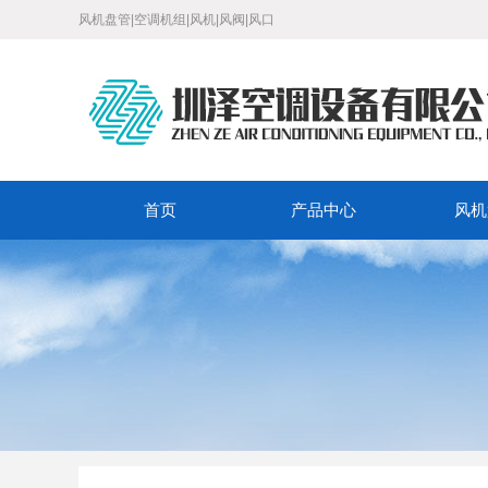
风机盘管|空调机组|风机|风阀|风口
首页
产品中心
风机