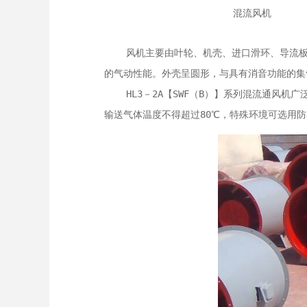
混流风机
    风机主要由叶轮、机壳、进口滑环、导流板、电机等部件组成。。叶轮通过具有子午线加速度特性的扭曲平板焊接到轮毂上。经过动平衡检查和超速试验，具有良好
的气动性能。外壳呈圆形，与具有消音功能的集
    HL3－2A【SWF（B）】系列混流通风机广泛用于隧道、地下车库、高级民用建筑、冶金、厂矿等场所的通风换气及消防高温排烟，HL3－2A【SWF（B）】系列风机
输送气体温度不得超过80℃，特殊环境可选用