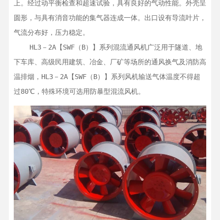
上。经过动平衡检查和超速试验，具有良好的气动性能。外壳呈
圆形，与具有消音功能的集气器连成一体。出口设有导流叶片，
气流分布好，压力稳定。

    HL3－2A【SWF（B）】系列混流通风机广泛用于隧道、地
下车库、高级民用建筑、冶金、厂矿等场所的通风换气及消防高
温排烟，HL3－2A【SWF（B）】系列风机输送气体温度不得超
过80℃，特殊环境可选用防暴型混流风机。