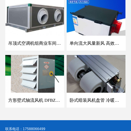
吊顶式空调机组商业车间防爆新风空调器射流冷暖机组
单向流大风量新风 高效除霾全热交换新风机空气净化
方形壁式轴流风机 DFBZ低噪防爆工业XBDZ静音220V/380V壁式边墙风机
卧式暗装风机盘管 冷暖两用盘管系列 明装风盘空调器
联系电话：17588066499