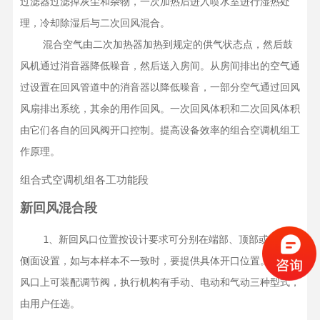
过滤器过滤掉灰尘和杂物，一次加热后进入喷水室进行湿热处
理，冷却除湿后与二次回风混合。

    混合空气由二次加热器加热到规定的供气状态点，然后鼓
风机通过消音器降低噪音，然后送入房间。从房间排出的空气通
过设置在回风管道中的消音器以降低噪音，一部分空气通过回风
风扇排出系统，其余的用作回风。一次回风体积和二次回风体积
由它们各自的回风阀开口控制。提高设备效率的组合空调机组工
作原理。
组合式空调机组各工功能段
新回风混合段
    1、新回风口位置按设计要求可分别在端部、顶部或左右各
侧面设置，如与本样本不一致时，要提供具体开口位置。在新回
风口上可装配调节阀，执行机构有手动、电动和气动三种型式，
由用户任选。
