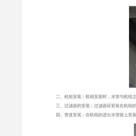
    二、机组安装：机组安装时，水管与机组之间的连接推荐使用柔性连接管和生料带密封。室内连接时，不要用力过大，以免用力过大造成管道扭曲开裂和漏水。

    三、过滤器的安装：过滤器应安装在机组的进水管和冷冻水管上，以防止水中的杂质堵塞盘管；机组进水应软化，以保证盘管的换热效率。

    四、管道安装：在机组的进出水管路