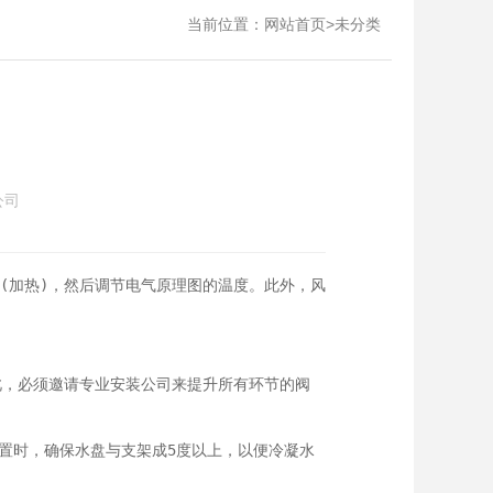
当前位置：
>
网站首页
未分类
公司
(加热)，然后调节电气原理图的温度。此外，风