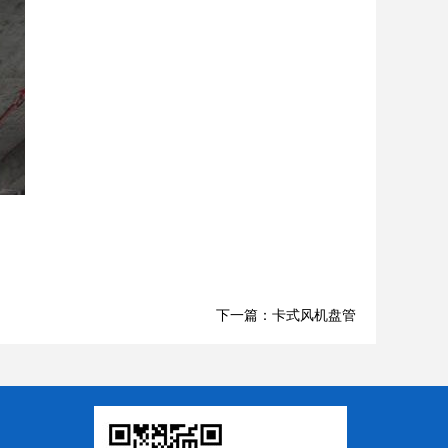
下一篇：卡式风机盘管