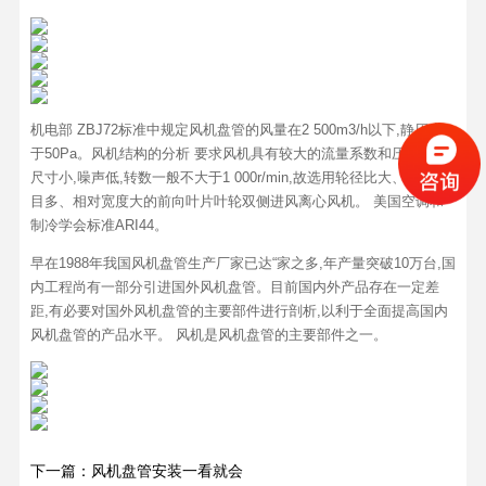
机电部 ZBJ72标准中规定风机盘管的风量在2 500m3/h以下,静压小
于50Pa。风机结构的分析 要求风机具有较大的流量系数和压力系数,
尺寸小,噪声低,转数一般不大于1 000r/min,故选用轮径比大、叶片数
目多、相对宽度大的前向叶片叶轮双侧进风离心风机。 美国空调和
制冷学会标准ARI44。
早在1988年我国风机盘管生产厂家已达“家之多,年产量突破10万台,国
内工程尚有一部分引进国外风机盘管。目前国内外产品存在一定差
距,有必要对国外风机盘管的主要部件进行剖析,以利于全面提高国内
风机盘管的产品水平。 风机是风机盘管的主要部件之一。
下一篇：风机盘管安装一看就会