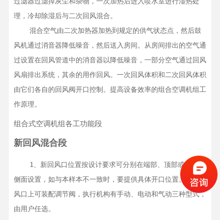
过滤器过滤掉灰尘和杂物，一次加热后进入喷水室进行湿热处
理，冷却除湿后与二次回风混合。

    混合空气由二次加热器加热到规定的供气状态点，然后鼓
风机通过消音器降低噪音，然后送入房间。从房间排出的空气通
过设置在回风管道中的消音器以降低噪音，一部分空气通过回风
风扇排出系统，其余的用作回风。一次回风体积和二次回风体积
由它们各自的回风阀开口控制。提高设备效率的组合空调机组工
作原理。
组合式空调机组各工功能段
新回风混合段
    1、新回风口位置按设计要求可分别在端部、顶部或左右各
侧面设置，如与本样本不一致时，要提供具体开口位置。在新回
风口上可装配调节阀，执行机构有手动、电动和气动三种型式，
由用户任选。
