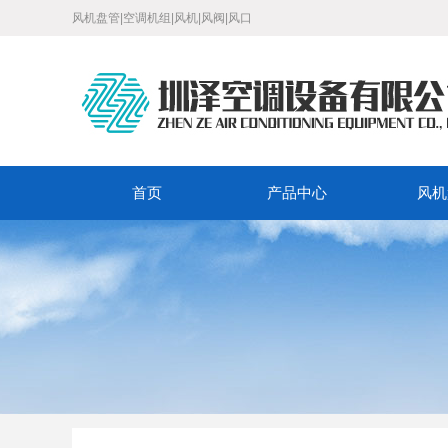
风机盘管|空调机组|风机|风阀|风口
首页
产品中心
风机