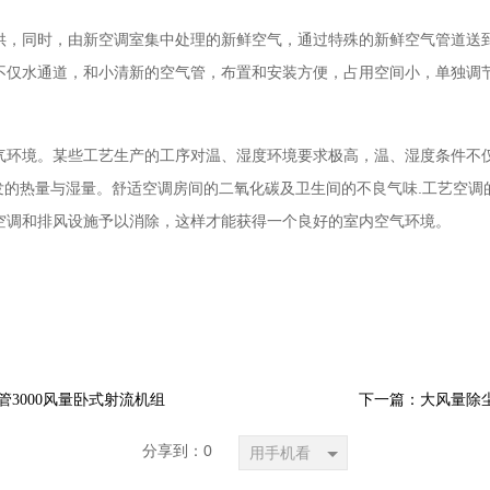
供，同时，由新空调室集中处理的新鲜空气，通过特殊的新鲜空气管道送
不仅水通道，和小清新的空气管，布置和安装方便，占用空间小，单独调
气环境。某些工艺生产的工序对温、湿度环境要求极高，温、湿度条件不仅
发的热量与湿量。舒适空调房间的二氧化碳及卫生间的不良气味.工艺空
空调和排风设施予以消除，这样才能获得一个良好的室内空气环境。
管3000风量卧式射流机组
下一篇：大风量除尘
分享到：
0
用手机看