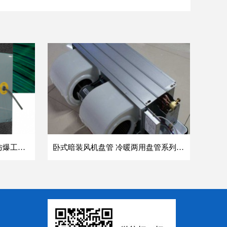
方形壁式轴流风机 DFBZ低噪防爆工业XBDZ静音220V/380V壁式边墙风机
卧式暗装风机盘管 冷暖两用盘管系列 明装风盘空调器