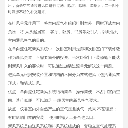
压，新鲜空气通过进风口进行过滤、除湿、除味、降噪后，二十四小
时源源不断的补充进来。
在排风单元作用下，将室内废气有组织排到室外，同时形成室内
负压，将 风从起居室、 客厅、卧房、书房等处引入，以此达到
室内通风换气的目的。
在单向流住宅新风系统中，次卧室利用走廊和次卧室门下装修缝
作为新风走道，不需要额外的投资。当次卧室门下装修缝不能达
到新风引入的要求时，可以通过加装过渡单元解决这个问题。
进风单元根据安装位置和结构的不同分为窗式进风（包括通风窗
形式）和墙式进风。
优点：单向流住宅新风系统结构简单、操作简便、不占用室内空
间、造价低廉，可以满足 一般居室的新风换气要求。
缺点：仅靠室内外自然产生的空气压差换气，效果 不甚理想；
有时影响门窗的安装； 使用时需人工开合进风口。
新风系统是由送风系统和排风系统组成的一套独立空气处理系