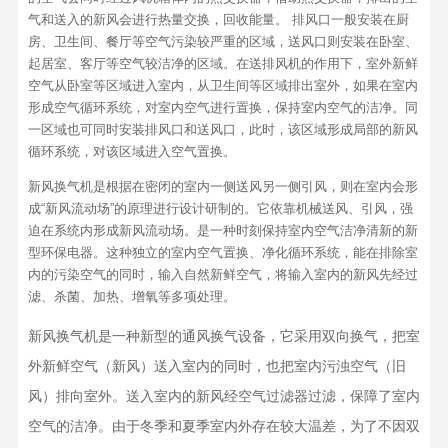
气和送入的新风会进行热量交换，回收能量。 排风口一般安装在厨
房、卫生间、餐厅等空气污染较严重的区域，送风口则安装在卧室、
起居室、客厅等空气较洁净的区域。在送排风机的作用下，室外新鲜
空气从卧室等区域进入室内，从卫生间等区域排出室外，如果在室内
形成空气循环系统，对室内空气进行置换，保持室内空气的洁净。同
一区域也可同时安装排风口和送风口，此时，该区域形成局部的新风
循环系统，对该区域进入空气置换。
新风换气机是根据在密闭的室内一侧送风另一侧引风，则在室内会形
成“新风流动场”的原理进行设计研制的。它依靠机械送风、引风，强
迫在系统内形成新风流动场。是一种时刻保持室内空气洁净清新的新
型环保电器。这种独立的室内空气置换、净化循环系统，能在排除室
内的污染空气的同时，输入自然新鲜空气，将输入室内的新风先经过
滤、杀菌、加热、增氧等多项处理。
新风换气机是一种新型的通风换气设备，它采用双向换气，把室
外新鲜空气（新风）送入室内的同时，也把室内污浊空气（旧
风）排向室外。送入室内的新风经空气过滤器过滤，保障了室内
空气的洁净。由于冬季和夏季室内外存在较大温差，为了不因双