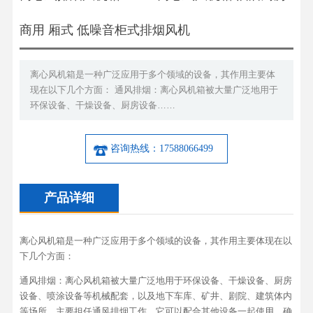
商用 厢式 低噪音柜式排烟风机
离心风机箱是一种广泛应用于多个领域的设备，其作用主要体
现在以下几个方面： 通风排烟：离心风机箱被大量广泛地用于
环保设备、干燥设备、厨房设备……
咨询热线：17588066499
产品详细
离心风机箱是一种广泛应用于多个领域的设备，其作用主要体现在以
下几个方面：
通风排烟：离心风机箱被大量广泛地用于环保设备、干燥设备、厨房
设备、喷涂设备等机械配套，以及地下车库、矿井、剧院、建筑体内
等场所，主要担任通风排烟工作。它可以配合其他设备一起使用，确