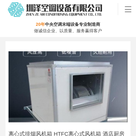
20年
中央空调末端设备专业制造商
做诚信企业、以质量、服务赢得客户
离心式排烟风机箱 HTFC离心式风机箱 酒店厨房