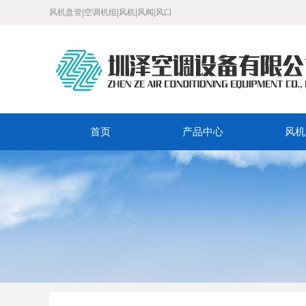
风机盘管|空调机组|风机|风阀|风口
首页
产品中心
风机