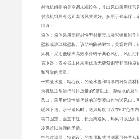
射流机组指的是空调末端设备，其出风口采用球形
射流机组具有远距离送风效果好。多用于候车厅，
特点：
箱体：箱体采用高密封性型材框架加装彩钢板制作的低
壁板或玻璃棉壁板。该结构防锈耐蚀，美观耐用，
风机：采用低噪声高效率外转子离心风机，风机经
表冷器：表冷器主体采用优质无缝紫铜管和高纯度铝箔
和可靠的质量。
干式凝水盘：精心设计的凝水盘和特厚内衬保温材
为机组正常运行时排放量的5倍以上。凝结水的及时
风口：采用射流性能优越的球型喷口作为送风口，
暖风下送。水平送风时，送风角度可以在60°范
喷口固定，垂直下送，长距离送风，热风可以达到
冷风难以兼顾的矛盾。
空气过滤器：特别设计的专用板式过滤器可任意从