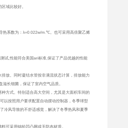
的区域比较好。
数为：λ=0.022w/m.℃。也可采用高倍聚乙烯
。
试,性能符合美国ari标准,保证了产品优越的性能
水排放。同时凝结水管按非满流状态计算，排放能力
水盘滋长细菌，保证了室内空气品质。
两种方式。特别适合高大空间，尤其是大面积车间的
，可以按照用户要求配置自动摆动控制器，冬季球型
免了冷风导致的不舒适感觉，解决了冬季热风和夏季
滤料可采用锦纶凹凸网或无防布材质。