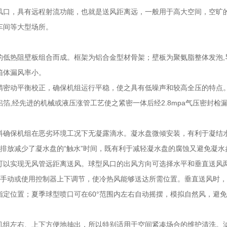
风口，具有远程射流功能，也就是送风距离远，一般用于高大空间，空旷
车间等大型场所。
热阻壁板组合而成。框架为铝合金型材骨架；壁板为聚氨脂整体发泡,导热系
箱体漏风率小。
精密动平衡校正，确保机组运行平稳，使之具有低噪声和较高全压的特点
,经先进的机械或液压涨管工艺使之紧密一体后经2.8mpa气压密封检漏测
料确保机组在恶劣环境工况下无凝露滴水。凝水盘微倾安装，有利于凝结
排放减少了凝水盘的“触水”时间，既有利于减轻凝水盘的腐蚀又避免凝
可以实现无风管远距离送风。球型风口的出风方向可选择水平和垂直送风
围内手动或使用控制器上下调节，使冷热风能够送达所需位置。垂直送风时
指定位置；夏季球型喷口可在60°范围内左右自动摇摆，模拟自然风，避
机组左右、上下方便地抽出，所以特别适用于空间紧凑场合的维护清洗。