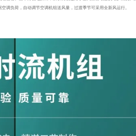
据空调负荷，自动调节空调机组送风量，过渡季节可采用全新风运行。