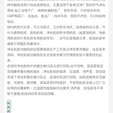
种功能段供用户自由选择组合。主要适用于各种洁净厂房的空气净化
系统,如工业电子厂、精密机械制造厂、纺织车间、汽车喷涂车间、
GMP制药厂、化妆品、食品厂、纯水车间、医院手术部、ICU等多种
场合。
按结构型式分类，可分为卧式、立式和吊顶式；按用途特征分类，可
分为通用机组、新风机组、净化机组和专用机组（如屋顶机组、地铁
用机组和计算机房专用机组等等）；还可以按规格分类，机组的基本
规格可用额定风量表示。
净化机组功能段的设置要根据生产工艺或洁净室要求确定，这是基本
原则。净化机组功能段的合并及取舍要与空调房的设计紧密结合起
来。
必须对净化机组中的微生物污染点进行控制,由于结构、温湿度较适
宜细菌等微生物的滋长，净化机组的箱体、过滤器、消声器、加湿器
等成了潜在的微生物污染点，必须对其进行控制。如机组箱体应无破
损、无锈蚀、耐消毒、保温及密封性能好，可使用如在冰箱上已广泛
应用的抗菌材料；过滤器性能指标符合要求,消声器、加湿器等不滞
留可凝物,机组内经常清洗或消毒。