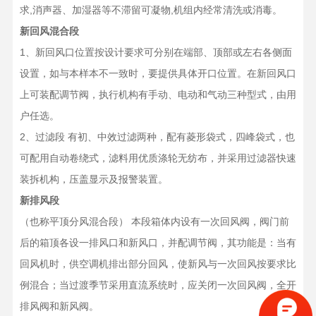
求,消声器、加湿器等不滞留可凝物,机组内经常清洗或消毒。
新回风混合段
1、新回风口位置按设计要求可分别在端部、顶部或左右各侧面
设置，如与本样本不一致时，要提供具体开口位置。在新回风口
上可装配调节阀，执行机构有手动、电动和气动三种型式，由用
户任选。
2、过滤段 有初、中效过滤两种，配有菱形袋式，四峰袋式，也
可配用自动卷绕式，滤料用优质涤轮无纺布，并采用过滤器快速
装拆机构，压盖显示及报警装置。
新排风段
（也称平顶分风混合段） 本段箱体内设有一次回风阀，阀门前
后的箱顶各设一排风口和新风口，并配调节阀，其功能是：当有
回风机时，供空调机排出部分回风，使新风与一次回风按要求比
例混合；当过渡季节采用直流系统时，应关闭一次回风阀，全开
排风阀和新风阀。