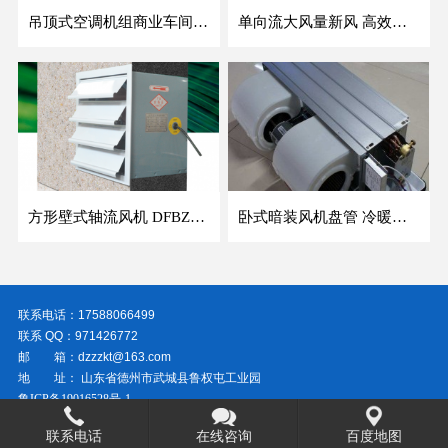
吊顶式空调机组商业车间防爆新风空调器射流冷暖机组
单向流大风量新风 高效除霾全热交换新风机空气净化
方形壁式轴流风机 DFBZ低噪防爆工业XBDZ静音220V/380V壁式边墙风机
卧式暗装风机盘管 冷暖两用盘管系列 明装风盘空调器
联系电话：17588066499
联系 QQ：971426772
邮 箱：dzzzkt@163.com
地 址： 山东省德州市武城县鲁权屯工业园
鲁ICP备19016528号-1
联系电话
在线咨询
百度地图