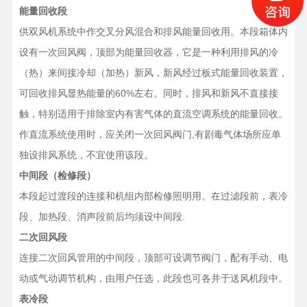
能量回收段
供双风机系统中作交叉分风混合和排风能量回收用。本段箱体内
设有一次回风阀，顶部为能量回收器，它是一种利用排风的冷
（热）来间接冷却（加热）新风，新风经过板式能量回收装置，
可回收排风显热能量的60%左右。同时，排风和新风不直接接
触，特别适用于排除室内有害气体的直流空调系统的能量回收。
作直流系统使用时，应关闭一次回风阀门,有剧毒气体场所应单
独设排风系统，不宜使用该段。
中间段（检修段）
本段起过渡段的连接和机组内部检修照明用。在过滤段前，表冷
段、加热段、消声段前后均须设中间段.
二次回风段
连接二次回风管用的中间段，顶部可设调节阀门，配有手动、电
动或气动调节机构，由用户任选，此段也可各并于送风机段中。
表冷段