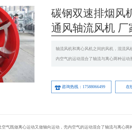
碳钢双速排烟风
通风轴流风机 厂
轴流风机和离心风机之间的风机，混流风
内空气的运动混合了轴流与离心两种运动形
咨询热线：17588066499
在
空气既做离心运动又做轴向运动，壳内空气的运动混合了轴流与离心两种