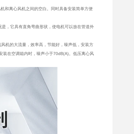
风机和离心风机之间的空白。同时具备安装简单方便
况是，它具有直角弯曲形状，使电机可以放在管道外
流风机的大流量，效率高，节能好，噪声低，安装方
安装在空调箱内时，噪声小于70dB(A)。低压离心风