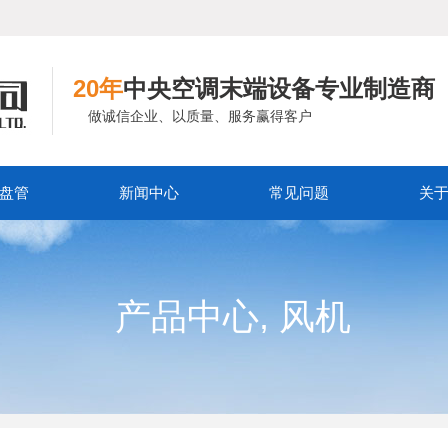
20年
中央空调末端设备专业制造商
做诚信企业、以质量、服务赢得客户
盘管
新闻中心
常见问题
关
,
产品中心
风机