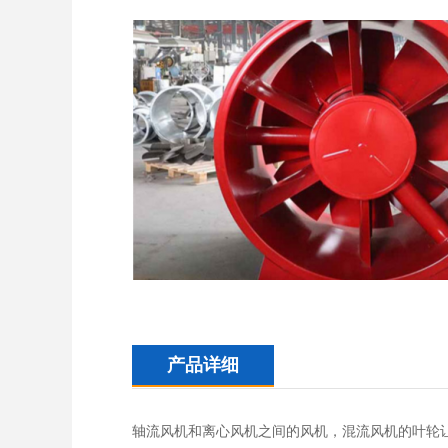
产品详细
轴流风机和离心风机之间的风机，混流风机的叶轮让