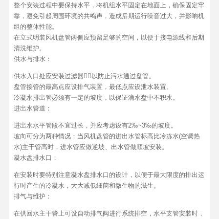
整个安装过程中要保持水平，将机组水平固定在地面上，确保固定牢
靠，避免引起周围环境的共鸣声，造成后期运行噪音过大，并影响机
组的整体性能。
在立式明装风机盘管两侧应预留足够的空间，以便于接电源线和后期
清洗维护。
供水与排水：
供水入口处应安装过滤器，以防止污水通过盘管。
盘管接管的最高点应设排气装置，最低点应设泄水装置。
冷凝水排出管必须有一定的坡度，以保证滴水盘中不积水。
进出水管道：
进出水水平管段不宜过长，并应考虑设有2‰~3‰的坡度。
坡向可分为两种情况：当风机盘管的进出水管标高比冷冻水(空调热
水)主干管高时，进水管应做逆坡、出水管做顺坡安装。
凝水盘排水口：
在安装时要特别注意凝水盘排水口的设计，以便于最大限度的排出运
行时产生的冷凝水，大大减低细菌和微生物的滋生。
排气与维护：
在供回水主干管上可设自动排气阀进行系统排空，水平支管安装时，