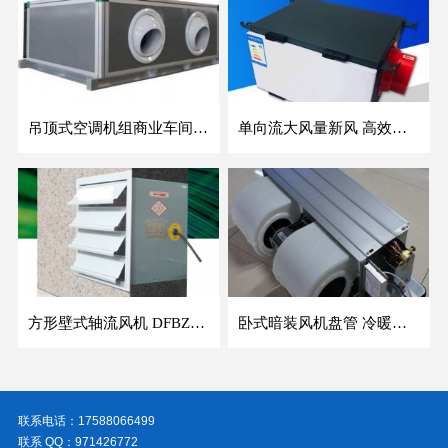
吊顶式空调机组商业车间防爆新风空调器射流冷暖机组
单向流大风量新风 高效除霾全热交换新风机空气净化
方形壁式轴流风机 DFBZ低噪防爆工业XBDZ静音220V/380V壁式边墙风机
卧式暗装风机盘管 冷暖两用盘管系列 明装风盘空调器
联系电话：17588066499
联系 QQ：971426772