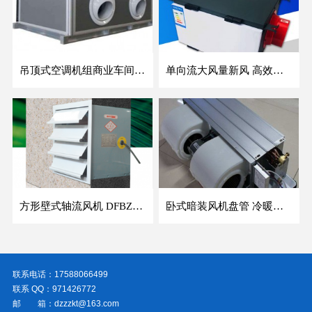
吊顶式空调机组商业车间防爆新风空调器射流冷暖机组
单向流大风量新风 高效除霾全热交换新风机空气净化
方形壁式轴流风机 DFBZ低噪防爆工业XBDZ静音220V/380V壁式边墙风机
卧式暗装风机盘管 冷暖两用盘管系列 明装风盘空调器
联系电话：17588066499
联系 QQ：971426772
邮 箱：dzzzkt@163.com