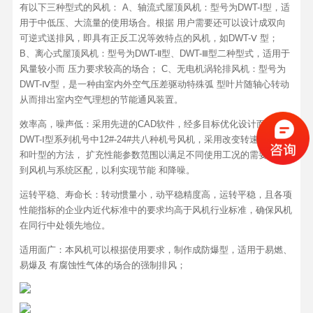
有以下三种型式的风机： A、轴流式屋顶风机：型号为DWT-I型，适
用于中低压、大流量的使用场合。根据 用户需要还可以设计成双向
可逆式送排风，即具有正反工况等效特点的风机，如DWT-Ⅴ 型；
B、离心式屋顶风机：型号为DWT-Ⅱ型、DWT-Ⅲ型二种型式，适用于
风量较小而 压力要求较高的场合； C、无电机涡轮排风机：型号为
DWT-Ⅳ型，是一种由室内外空气压差驱动特殊弧 型叶片随轴心转动
从而排出室内空气理想的节能通风装置。
效率高，噪声低：采用先进的CAD软件，经多目标优化设计而成。
DWT-Ⅰ型系列机号中12#-24#共八种机号风机，采用改变转速、角度
和叶型的方法， 扩充性能参数范围以满足不同使用工况的需要，达
到风机与系统区配，以利实现节能 和降噪。
运转平稳、寿命长：转动惯量小，动平稳精度高，运转平稳，且各项
性能指标的企业内近代标准中的要求均高于风机行业标准，确保风机
在同行中处领先地位。
适用面广：本风机可以根据使用要求，制作成防爆型，适用于易燃、
易爆及 有腐蚀性气体的场合的强制排风；